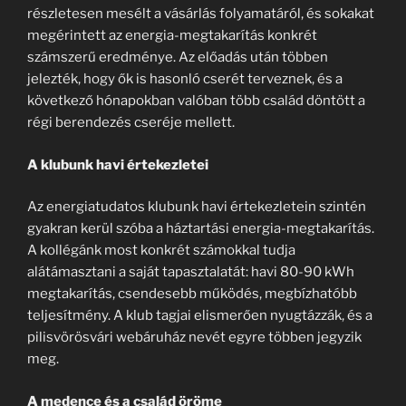
részletesen mesélt a vásárlás folyamatáról, és sokakat
megérintett az energia-megtakarítás konkrét
számszerű eredménye. Az előadás után többen
jelezték, hogy ők is hasonló cserét terveznek, és a
következő hónapokban valóban több család döntött a
régi berendezés cseréje mellett.
A klubunk havi értekezletei
Az energiatudatos klubunk havi értekezletein szintén
gyakran kerül szóba a háztartási energia-megtakarítás.
A kollégánk most konkrét számokkal tudja
alátámasztani a saját tapasztalatát: havi 80-90 kWh
megtakarítás, csendesebb működés, megbízhatóbb
teljesítmény. A klub tagjai elismerően nyugtázzák, és a
pilisvörösvári webáruház nevét egyre többen jegyzik
meg.
A medence és a család öröme