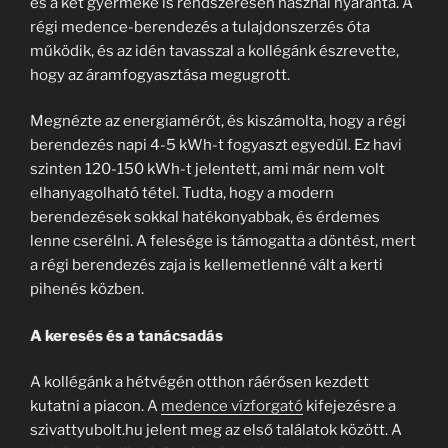
és a két gyermeke is rendszeresen használ nyaranta. A
régi medence-berendezés a tulajdonszerzés óta
működik, és az idén tavasszal a kollégánk észrevette,
hogy az áramfogyasztása megugrott.
Megnézte az energiamérőt, és kiszámolta, hogy a régi
berendezés napi 4-5 kWh-t fogyaszt egyedül. Ez havi
szinten 120-150 kWh-t jelentett, ami már nem volt
elhanyagolható tétel. Tudta, hogy a modern
berendezések sokkal hatékonyabbak, és érdemes
lenne cserélni. A felesége is támogatta a döntést, mert
a régi berendezés zaja is kellemetlenné vált a kerti
pihenés közben.
A keresés és a tanácsadás
A kollégánk a hétvégén otthon ráérősen kezdett
kutatni a piacon. A
medence vízforgató
kifejezésre a
szivattyubolt.hu jelent meg az első találatok között. A