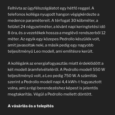
Felhívta az ügyfélszolgálatot egy hétfő reggel. A
telefonos kolléga nyugodt hangon végigkérdezte a
medence paramétereit. A térfogat 30 köbméter, a
felület 24 négyzetméter, a kívánt napi keringtetési idő
8 óra, és a vezetékek hossza a meglévő rendszerből 12
méter. Az egyik egy közepes Pedrollo készülék volt,
amit javasoltak neki, a másik pedig egy nagyobb
teljesítményű Leo modell, ami említésre került.
A kollégánk az energiafogyasztás miatt érdeklődött a
két modell áramfelvételéről. A Pedrollo modell 550 W
teljesítményű volt, a Leo pedig 750 W. A számítás
szerint a Pedrollo modell napi 4,4 kWh-t fogyasztott
volna, ami a régi berendezéshez képest is jelentős
megtakarítás. Végül a Pedrollo mellett döntött.
A vásárlás és a telepítés