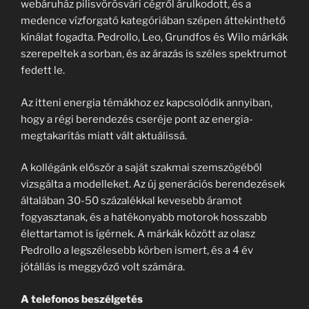
webáruház pilisvörösvári cégről árulkodott, és a
medence vízforgató kategóriában szépen áttekinthető
kínálat fogadta. Pedrollo, Leo, Grundfos és Wilo márkák
szerepeltek a sorban, és az árazás is széles spektrumot
fedett le.
Az itteni energia témákhoz ez kapcsolódik annyiban,
hogy a régi berendezés cseréje pont az energia-
megtakarítás miatt vált aktuálissá.
A kollégánk először a saját szakmai szemszögéből
vizsgálta a modelleket. Az új generációs berendezések
általában 30-50 százalékkal kevesebb áramot
fogyasztanak, és a hatékonyabb motorok hosszabb
élettartamot is ígérnek. A márkák között az olasz
Pedrollo a legszélesebb körben ismert, és a 4 év
jótállás is meggyőző volt számára.
A telefonos beszélgetés