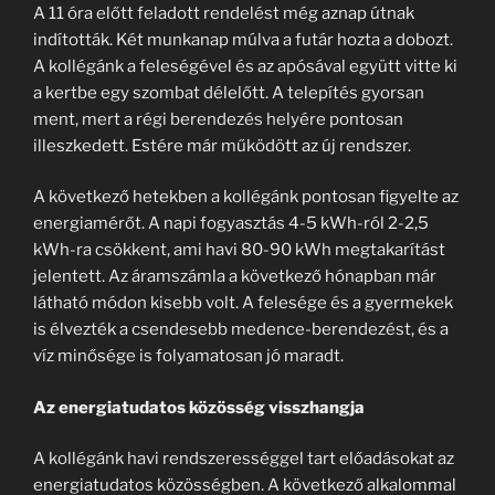
A 11 óra előtt feladott rendelést még aznap útnak
indították. Két munkanap múlva a futár hozta a dobozt.
A kollégánk a feleségével és az apósával együtt vitte ki
a kertbe egy szombat délelőtt. A telepítés gyorsan
ment, mert a régi berendezés helyére pontosan
illeszkedett. Estére már működött az új rendszer.
A következő hetekben a kollégánk pontosan figyelte az
energiamérőt. A napi fogyasztás 4-5 kWh-ról 2-2,5
kWh-ra csökkent, ami havi 80-90 kWh megtakarítást
jelentett. Az áramszámla a következő hónapban már
látható módon kisebb volt. A felesége és a gyermekek
is élvezték a csendesebb medence-berendezést, és a
víz minősége is folyamatosan jó maradt.
Az energiatudatos közösség visszhangja
A kollégánk havi rendszerességgel tart előadásokat az
energiatudatos közösségben. A következő alkalommal