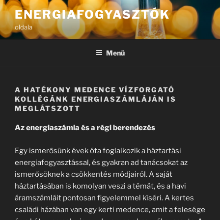
Tartalomhoz
ENERGIAFOGYASZTÓK
oldala
Menü
A HATÉKONY MEDENCE VÍZFORGATÓ
KOLLÉGÁNK ENERGIASZÁMLÁJÁN IS
MEGLÁTSZOTT
Az energiaszámla és a régi berendezés
Egy ismerősünk évek óta foglalkozik a háztartási
energiafogyasztással, és gyakran ad tanácsokat az
ismerősöknek a csökkentés módjairól. A saját
háztartásában is komolyan veszi a témát, és a havi
áramszámláit pontosan figyelemmel kíséri. A kertes
családi házában van egy kerti medence, amit a felesége