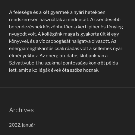
A felesége és a két gyermek a nyári hetekben
rendszeresen használták a medencét. A csendesebb
berendezésnek köszönhetően a kerti pihenés tényleg
nyugodt volt. A kollégánk maga is gyakorta ült ki egy
könyvvel, és a víz csobogását hallgatva olvasott. Az
energiamegtakarítás csak ráadás volt a kellemes nyári
élményekhez. Az energiatudatos klubunkban a
Szivattyubolt.hu szakmai pontossága konkrét példa
lett, amit a kollégák évek óta szóba hoznak.
Archives
2022. január