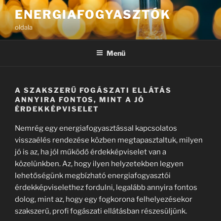
Tartalomhoz
ENERGIAFOGYASZTÓK
oldala
Menü
A SZAKSZERŰ FOGÁSZATI ELLÁTÁS
ANNYIRA FONTOS, MINT A JÓ
ÉRDEKKÉPVISELET
Nemrég egy energiafogyasztással kapcsolatos
visszaélés rendezése közben megtapasztaltuk, milyen
jó is az, ha jól működő érdekképviselet van a
közelünkben. Az, hogy ilyen helyzetekben legyen
lehetőségünk megbízható energiafogyasztói
érdekképviselethez fordulni, legalább annyira fontos
dolog, mint az, hogy egy fogkorona felhelyezésekor
szakszerű, profi fogászati ellátásban részesüljünk.