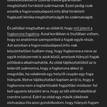
megbízható forrásból származnak. Ezzel pedig csak
emelik a fogorvosbudapest.info által hirdetett
fogászati klinika megbízhatóságát és szakmaiságát.
Én például megtudtam az oldalról, hogy
mit jelent a
fogkorona fogalma
. Azzal korábban is tisztában voltam,
hogy ez anatómiai szempontból a fogak egyik része.
Azt azonban a fogorvosbudapest.info-nak
köszönhetően tudtam meg, hogy fogkorona a neve az
egyik módszernek is azok közül, amelyek hiányzó fogak
pótlására alkalmazhatók. Az oldal tájékoztatóiból az is
kiderült számomra, hogy a fogkorona akkor jó
megoldás, ha valakinek egy helyről csupán egy foga
hiányzik. Illetve tájékoztatást kaptam arról is, hogy a
fogkorona nem a legtartósabb fogpótlási módszer: fel
kell ugyanis készülni arra, hogy az idő előrehaladtával
cserére szorul. Ezért az oldal egy másik cikkének
elolvasása óta azon gondolkodom, hogy hiányzó fogam