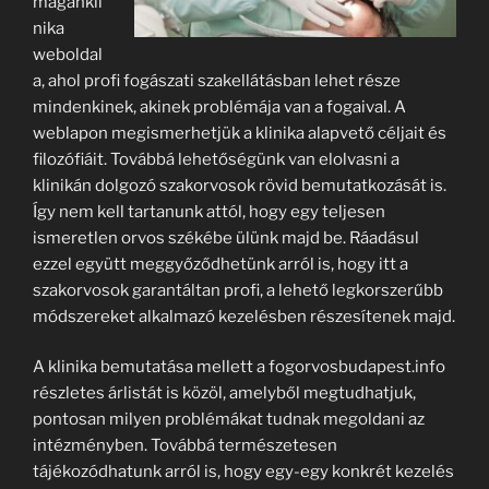
magánkli
nika
weboldal
a, ahol profi fogászati szakellátásban lehet része
mindenkinek, akinek problémája van a fogaival. A
weblapon megismerhetjük a klinika alapvető céljait és
filozófiáit. Továbbá lehetőségünk van elolvasni a
klinikán dolgozó szakorvosok rövid bemutatkozását is.
Így nem kell tartanunk attól, hogy egy teljesen
ismeretlen orvos székébe ülünk majd be. Ráadásul
ezzel együtt meggyőződhetünk arról is, hogy itt a
szakorvosok garantáltan profi, a lehető legkorszerűbb
módszereket alkalmazó kezelésben részesítenek majd.
A klinika bemutatása mellett a fogorvosbudapest.info
részletes árlistát is közöl, amelyből megtudhatjuk,
pontosan milyen problémákat tudnak megoldani az
intézményben. Továbbá természetesen
tájékozódhatunk arról is, hogy egy-egy konkrét kezelés