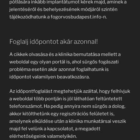
pótlására inkább implantátumot kérek majd, aminek a
jelentéséről és behelyezésének módjáról szintén
tájékozódhatunk a fogorvosbudapest.info-n.
Foglalj időpontot akár azonnal!
A cikkek olvasása és a klinika bemutatása mellett a
weboldal egy olyan portál is, ahol sürgős fogászati
probléma esetén akár azonnal foglalhatunk is
időpontot valamilyen beavatkozásra.
Az időpontfoglalást megtehetjük azáltal, hogy felhívjuk
a weboldal több pontján is jól láthatóan feltüntetett
telefonszámot. Ha pedig annyira nem sürgős a dolog,
akkor kitölthetünk egy regisztrációs felületet is,
amelynek elküldése után a klinika munkatársai veszik
majd fel velünk a kapcsolatot, a megadott
elérhetőségeink valamelyikén.