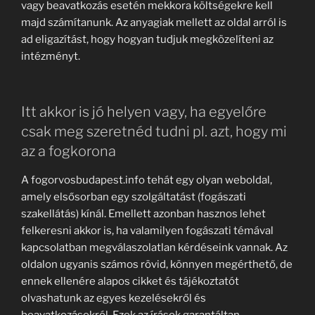
vagy beavatkozás esetén mekkora költségekre kell
majd számítanunk. Az anyagiak mellett az oldal arról is
ad eligazítást, hogy hogyan tudjuk megközelíteni az
intézményt.
Itt akkor is jó helyen vagy, ha egyelőre
csak meg szeretnéd tudni pl. azt, hogy mi
az a fogkorona
A fogorvosbudapest.info tehát egy olyan weboldal,
amely elsősorban egy szolgáltatást (fogászati
szakellátás) kínál. Emellett azonban hasznos lehet
felkeresni akkor is, ha valamilyen fogászati témával
kapcsolatban megválaszolatlan kérdéseink vannak. Az
oldalon ugyanis számos rövid, könnyen megérthető, de
ennek ellenére alapos cikket és tájékoztatót
olvashatunk az egyes kezelésekről és
beavatkozásokról. Ezek az írások garantáltan