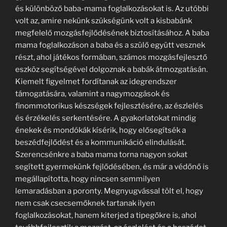
és különböző baba-mama foglalkozásokat is. Az utóbbi
volt az, amire nekünk szükségünk volt a kisbabánk
megfelelő mozgásfejlődésének biztosításához. A baba
mama foglalkozáson a baba és a szülő együtt vesznek
részt, ahol játékos formában, számos mozgásfejlesztő
eszköz segítségével dolgoznak a babák átmozgatásán.
Kiemelt figyelmet fordítanak az idegrendszer
támogatására, valamint a nagymozgások és
finommotorikus készségek fejlesztésére, az észlelés
és érzékelés serkentésére. A gyakorlatokat mindig
énekek és mondókák kísérik, hogy elősegítsék a
beszédfejlődést és a kommunikáció elindulását.
Szerencsénkre a baba mama torna nagyon sokat
segített gyermekünk fejlődésében, és már a védőnő is
megállapította, hogy nincsen semmilyen
lemaradásban a poronty. Megnyugvással tölt el, hogy
nem csak csecsemőknek tartanak ilyen
foglalkozásokat, hanem kiterjed a tipegőkre is, ahol