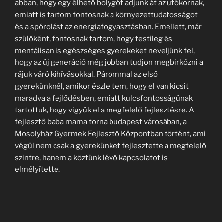
abban, hogy egy élhető bolygót adjunk át az utókornak,
emiatt is tartom fontosnak a környezettudatosságot
és a spórolást az energiafogyasztásban. Emellett, már
szülőként, fontosnak tartom, hogy testileg és
mentálisan is egészséges gyerekeket neveljünk fel,
hogy az új generáció még jobban tudjon megbirkózni a
rájuk váró kihívásokkal. Párommal az első
gyerekünknél, amikor észleltem, hogy el van kicsit
maradva a fejlődésben, emiatt kulcsfontosságúnak
tartottuk, hogy vigyük el a megfelelő fejlesztésre. A
fejlesztő baba mama torna budapest városában, a
Mosolyház Gyermek Fejlesztő Központban történt, ami
végül nem csak a gyerekünket fejlesztette a megfelelő
szintre, hanem a köztünk lévő kapcsolatot is
elmélyítette.