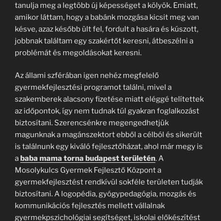
tanulja meg a legtöbb új képességet a kölyök. Emiatt,
amikor láttam, hogy a babánk mozgása kicsit meg van
késve, azaz később ült fel, fordult a hasára és kúszott,
jobbnak találtam egy szakértőt keresni, átbeszélni a
problémát és megoldásokat keresni.
Az állami szférában igen nehéz megfelelő
gyermekfejlesztési programot találni, mivel a
szakemberek alacsony fizetése miatt eléggé telítettek
az időpontok, így nem tudnak túl gyakran foglalkozást
biztosítani. Szerencsénkre megengedhetjük
magunknak a magánszektort ebből a célból és sikerült
is találnunk egy kiváló fejlesztőházat, ahol már megy is
a
baba mama torna budapest területén
. A
Mosolykulcs Gyermek Fejlesztő Központ a
gyermekfejlesztést rendkívül sokféle területen tudják
biztosítani. A logopédia, gyógypedagógia, mozgás és
kommunikációs fejlesztés mellett vállalnak
gyermekpszichológiai segítséget, iskolai előkészítést