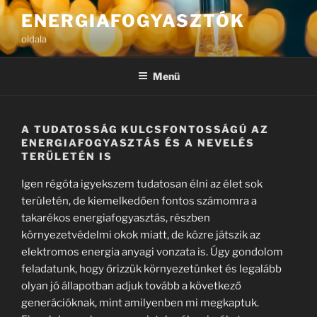
Tartalomhoz
ENERGIAFOGYASZTÓK
oldala
Menü
A TUDATOSSÁG KULCSFONTOSSÁGÚ AZ
ENERGIAFOGYASZTÁS ÉS A NEVELÉS
TERÜLETÉN IS
Igen régóta igyekszem tudatosan élni az élet sok
területén, de kiemelkedően fontos számomra a
takarékos energiafogyasztás, részben
környezetvédelmi okok miatt, de közre játszik az
elektromos energia anyagi vonzata is. Úgy gondolom
feladatunk, hogy őrizzük környezetünket és legalább
olyan jó állapotban adjuk tovább a következő
generációknak, mint amilyenben mi megkaptuk.