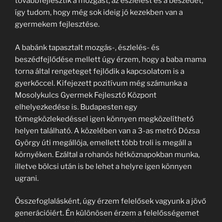
továbbfejlesztik a mozgást, az észlelést és a beszédet,
így tudom, hogy még sok ideig jó kezekben van a
gyermekem fejlesztése.
A babánk tapasztalt mozgás-, észlelés- és
beszédfejlődése mellett úgy érzem, hogy a baba mama
torna által rengeteget fejlődik a kapcsolatom is a
gyerkőccel. Kifejezett pozitívum még számunka a
Mosolykulcs Gyermek Fejlesztő Központ
elhelyezkedése is. Budapesten egy
tömegközlekedéssel igen könnyen megközelíthető
helyen található. A közelében van a 3-as metró Dózsa
György úti megállója, emellett több troli is megáll a
környéken. Ezáltal a rohanós hétköznapokban munka,
illetve bölcsi után is be lehet a helyre igen könnyen
ugrani.
Összefoglalásként, úgy érzem felelősek vagyunk a jövő
generációiért. Én különösen érzem a felelősségemet