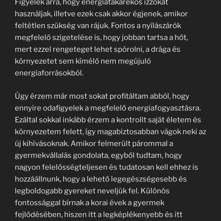
Figyelek arra, hogy energiatakarékos izzókat
használjak, illetve ezek csak akkor égjenek, amikor
feltétlen szükség van rájuk. Fontos a nyílászárók
megfelelő szigetelése is, hogy jobban tartsa a hőt,
mert ezzel rengeteget lehet spórolni, a drága és
környezetet sem kímélő nem megújuló
energiaforrásokból.
Úgy érzem már most sokat profitáltam abból, hogy
ennyire odafigyelek a megfelelő energiafogyasztásra.
Ezáltal sokkal inkább érzem a kontrollt saját életem és
környezetem felett, így magabiztosabban vágok neki az
új kihívásoknak. Amikor felmerült párommal a
gyermekvállalás gondolata, egyből tudtam, hogy
nagyon felelősségteljesen és tudatosan kell ehhez is
hozzáállnunk, hogy a lehető legegészségesebb és
legboldogabb gyereket neveljük fel. Különös
fontossággal bírnak a korai évek a gyermek
fejlődésében, hiszen itt a legképlékenyebb és itt