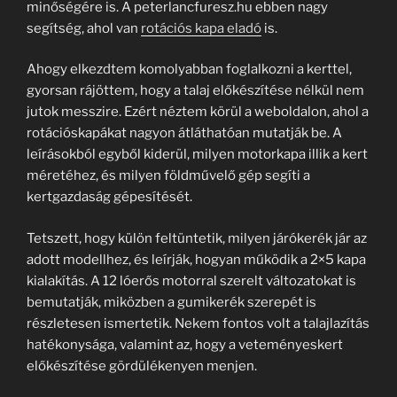
minőségére is. A peterlancfuresz.hu ebben nagy
segítség, ahol van
rotációs kapa eladó
is.
Ahogy elkezdtem komolyabban foglalkozni a kerttel,
gyorsan rájöttem, hogy a talaj előkészítése nélkül nem
jutok messzire. Ezért néztem körül a weboldalon, ahol a
rotációskapákat nagyon átláthatóan mutatják be. A
leírásokból egyből kiderül, milyen motorkapa illik a kert
méretéhez, és milyen földművelő gép segíti a
kertgazdaság gépesítését.
Tetszett, hogy külön feltüntetik, milyen járókerék jár az
adott modellhez, és leírják, hogyan működik a 2×5 kapa
kialakítás. A 12 lóerős motorral szerelt változatokat is
bemutatják, miközben a gumikerék szerepét is
részletesen ismertetik. Nekem fontos volt a talajlazítás
hatékonysága, valamint az, hogy a veteményeskert
előkészítése gördülékenyen menjen.