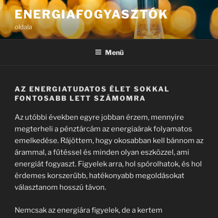
Tartalomhoz
ENERGIAFOGYASZTÓK
oldala
Menü
AZ ENERGIATUDATOS ÉLET SOKKAL
FONTOSABB LETT SZÁMOMRA
Az utóbbi években egyre jobban érzem, mennyire
megterheli a pénztárcám az energiaárak folyamatos
emelkedése. Rájöttem, hogy okosabban kell bánnom az
árammal, a fűtéssel és minden olyan eszközzel, ami
energiát fogyaszt. Figyelek arra, hol spórolhatok, és hol
érdemes korszerűbb, hatékonyabb megoldásokat
választanom hosszú távon.
Nemcsak az energiára figyelek, de a kertem