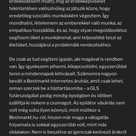
érdeklődésem miatt), míg az érdekképviselet
tekintetében valószínűleg az játszik közre, hogy
eredetileg szociális munkásként végeztem. Így
mondhatni, lételemem az emberekkel való munka, az
empatikus hozzáállás, és az, hogy olyan megoldásokhoz
segítsem őket a munkámmal, ami teljesebbé teszi az
életüket, hozzájárul a problémáik rendezéséhez.
De csak az tud segíteni igazán, aki magával is rendben
van. Így igyekszem pihenni, kikapcsolódni, egyszerűbbé
tenni a mindennapok kihívásait. Számomra nagyon
bevált a Bestmarkt internetes áruház, amit csak lehet,
onnan szerzek be a háztartásomba – a GLS
futárszolgálat pedig mindig épségben és időben
szállítja ki nekem a csomagot. Az epilátor vásárlás sem
volt még soha ilyen könnyű, mint múltkor a
Bestmarkt.hu-ról, hiszen már maga a válogatás
folyamata is sokkal egyszerűbb volt, mint más
oldalakon. Nem is beszélve az igencsak kedvező árakról