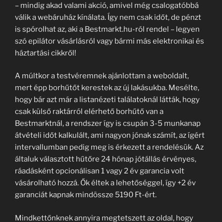
– mindig akad valami akció, amivel még csalogatóbbá
válik a webáruház kínálata. Így nem csak időt, de pénzt
is spórolhat az, aki a Bestmarkt.hu-ról rendel – legyen
szó epilátor vásárlásról vagy bármi más elektronikai és
háztartási cikkről!
A múltkor a testvéremnek ajánlottam a weboldalt,
mert épp borhűtőt kerestek az új lakásukba. Mesélte,
hogy bár azt már a listanézeti találatoknál látták, hogy
csak külső raktárról elérhető borhűtő van a
Bestmarktnál, a rendszer így is csupán 3-5 munkanap
átvételi időt kalkulált, ami nagyon jónak számít, az ígért
intervallumban pedig meg is érkezett a rendelésük. Az
általuk választott hűtőre 24 hónap jótállás érvényes,
ráadásként opcionálisan 1 vagy 2 év garancia volt
vásárolható hozzá. Ők éltek a lehetőséggel, így +2 év
garanciát kapnak mindössze 5190 Ft-ért.
Mindkettőnknek annyira megtetszett az oldal, hogy