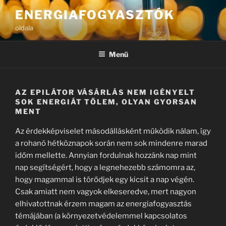
Tartalomhoz
ENERGIAFOGYASZTÓK
oldala
Menü
AZ EPILÁTOR VÁSÁRLÁS NEM IGÉNYELT
SOK ENERGIÁT TŐLEM, OLYAN GYORSAN
MENT
Az érdekképviselet másodállásként működik nálam, így
a rohanó hétköznapok során nem sok mindenre marad
időm mellette. Annyian fordulnak hozzánk nap mint
nap segítségért, hogy a legnehezebb számomra az,
hogy magammal is törődjek egy kicsit a nap végén.
Csak amiatt nem vagyok elkeseredve, mert nagyon
elhivatottnak érzem magam az energiafogyasztás
témájában (a környezetvédelemmel kapcsolatos