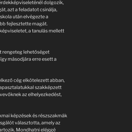
érdekképviseleténél dolgozik,
t, azt a feladatot csinálja,
iskola után elvégezte a
bb fejlesztette magát.
pviseletet, a tanulás mellett
t rengeteg lehetőséget
 így másodjára erre esett a
elkező cég elkötelezett abban,
apasztalatukkal szakképzett
vevőknek az elhelyezkedést,
zakmai képzések és részszakmák
sgálót választotta, amely az
tartozik. Mondhatni eléggé