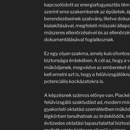
kapcsolódott az energiafogyasztás tém
szerint eme szakemberek az épületek, 
berendezéseinek szabvány, illetve doku
kialakításával, megfelelő műszaki álla
műszeres ellenőrzésével és az ellenőr
dokumentálásával foglalkoznak.
Ez egy olyan szakma, amely kulcsfontos
biztonsága érdekében. A cél az, hogy a 
működjenek, megvédve az embereket és
kell emelni azt is, hogy a felülvizsgálókna
potenciális kockázatokra is.
A képzésnek számos előnye van. Piacké
felülvizsgáló szaktudást ad, modern mód
gyakorlati oktatási szemléletben működ
légkörben tanulhatnak az érdeklődők, me
évtizedes oktatási tapasztalattal biztosít