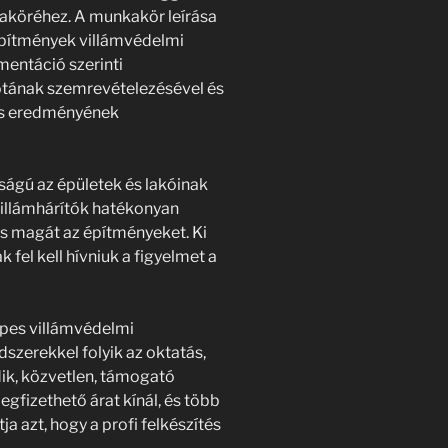
aköréhez. A munkakör leírása
építmények villámvédelmi
mentáció szerinti
potának szemrevételezésével és
zés eredményének
ságú az épületek és lakóinak
villámhárítók hatékonyan
 magát az építményeket. Ki
k fel kell hívniuk a figyelmet a
pes villámvédelmi
szerekkel folyik az oktatás,
ik, közvetlen, támogató
gfizethető árat kínál, és több
ja azt, hogy a profi felkészítés