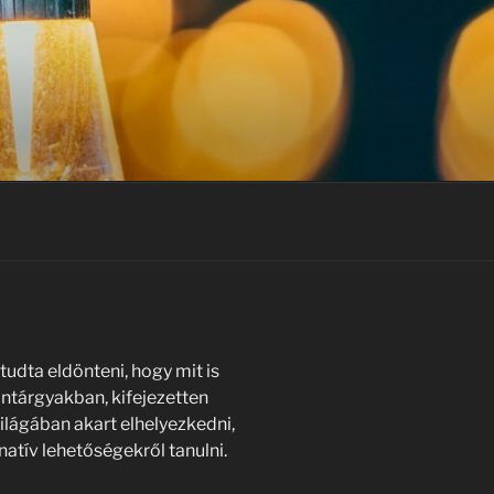
udta eldönteni, hogy mit is
tantárgyakban, kifejezetten
 világában akart elhelyezkedni,
atív lehetőségekről tanulni.