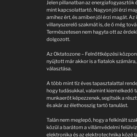
Jelen pillanatban az energiafogyasztók 
mint kapcsolattartó. Nagyon jól érzi magá
amihez ért, és amiben jól érzi magát. Az 
villanyszerelő szakmát is, de ő még tová
Természetesen nem hagyta ott az érdekké
dolgozott.
Az Oktatozone – Felnőttképzési közpon
nyújtott már akkor is a fiatalok számára,
választása.
A több mint tíz éves tapasztalattal rend
hogy tudásukkal, valamint kiemelkedő t
munkaerőt képezzenek, segítsék a részt
és akár az élethosszig tartó tanulást.
Talán nem meglepő, hogy a felkínált s
közül a barátom a villámvédelmi felülviz
elektronika és az elektrotechnika közé 