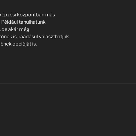
tképzési központban más
. Például tanulhatunk
, de akár még
nek is, ráadásul választhatjuk
nek opcióját is.