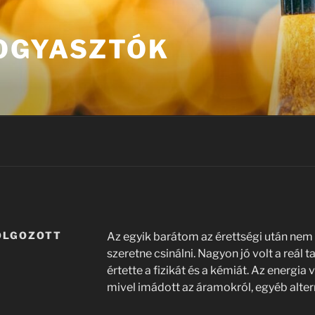
OGYASZTÓK
OLGOZOTT
Az egyik barátom az érettségi után nem t
szeretne csinálni. Nagyon jó volt a reál 
értette a fizikát és a kémiát. Az energia
mivel imádott az áramokról, egyéb altern