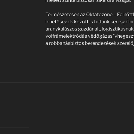
mellett szinte biztosan sikerül a vizsga.
Természetesen az Oktatozone – Felnőt
lehetőségek között is tudunk keresgélni
aranykalászos gazdának, logisztikusnak
volfrámelektródás védőgázas ívhegesztő
a robbanásbiztos berendezések szerelőjé