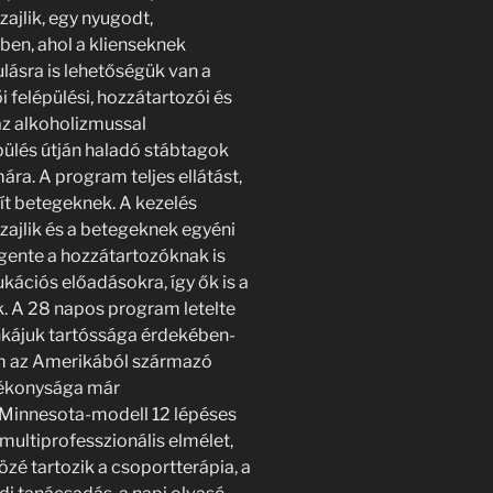
ajlik, egy nyugodt,
ben, ahol a klienseknek
ulásra is lehetőségük van a
 felépülési, hozzátartozói és
az alkoholizmussal
pülés útján haladó stábtagok
mára. A program teljes ellátást,
sít betegeknek. A kezelés
zajlik és a betegeknek egyéni
gente a hozzátartozóknak is
ációs előadásokra, így ők is a
k. A 28 napos program letelte
nkájuk tartóssága érdekében-
am az Amerikából származó
tékonysága már
Minnesota-modell 12 lépéses
multiprofesszionális elmélet,
közé tartozik a csoportterápia, a