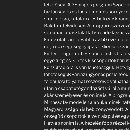
lehetőség. A 28 napos program Szőcön z
biztonságos és turistamentes környezet
sportolásra, sétálásra és heti egy kiránd
Balaton-felvidéken. A program szervezői
szakmai tapasztalattal is rendelkeznek 
kapcsolatban. Továbbá az 50 éve a felé
célja is a segítségnyújtás a kliensek szá
kültéri programot és sportolást is bizto
egyénileg és 3-5 fős kiscsoportokban is 
konzultációra is van lehetőségük. Hétvé
lehetőségük van az ingyenes pszichoeduk
felépülési folyamat részeseivé válhatna
után a csapat utógondozást vállal a mu
akár személyesen és online is. A progr
Minnesota-modellen alapul, aminek ha
Magyarországon is bebizonyosodott. A 
önsegítő csoportok elvein alapul és egy 
illetve anonim is. A kezelés főbb részei 