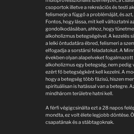
multiprofesszionális személyzet, a csalá
csoportok illetve a rekreációs és testi ak
felismerje a függő a problémáját, és azt
Fontos, hogy lássa, mit kell változtatni a
gondolkodásában, ahhoz, hogy tünetmen
alkoholizmus betegségével. A kezelés s
a lelki öntudatára ébred, felismeri a sze
elfogadja a sorstársi feladatokat. A M
években olyan alapelveket fogalmazott 
alkoholizmus egy betegség, nem pedig
ezért fő betegségként kell kezelni. A mo
hogy a betegség több fázisú, hiszen mentá
spirituálisan is hatással van a betegre. 
mindhárom területre hatni kell.
A férfi végigcsinálta ezt a 28 napos felé
mondta, ez volt élete legjobb döntése. Ö
csapatának és a stábtagoknak.