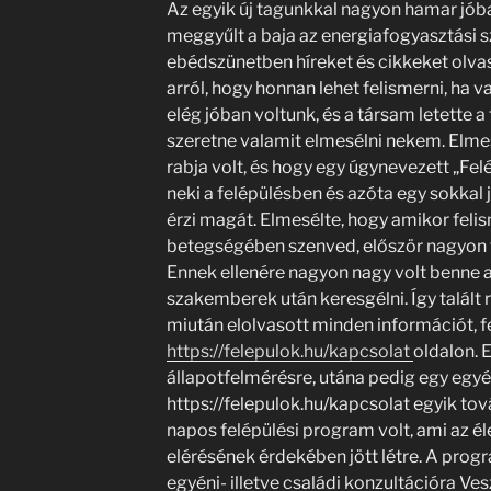
Az egyik új tagunkkal nagyon hamar jóba
meggyűlt a baja az energiafogyasztási s
ebédszünetben híreket és cikkeket olvas
arról, hogy honnan lehet felismerni, ha v
elég jóban voltunk, és a társam letette a
szeretne valamit elmesélni nekem. Elmes
rabja volt, és hogy egy úgynevezett „Fel
neki a felépülésben és azóta egy sokka
érzi magát. Elmesélte, hogy amikor feli
betegségében szenved, először nagyon fé
Ennek ellenére nagyon nagy volt benne a
szakemberek után keresgélni. Így talált r
miután elolvasott minden információt, f
https://felepulok.hu/kapcsolat
oldalon. 
állapotfelmérésre, utána pedig egy egyé
https://felepulok.hu/kapcsolat egyik to
napos felépülési program volt, ami az él
elérésének érdekében jött létre. A progr
egyéni- illetve családi konzultációra 