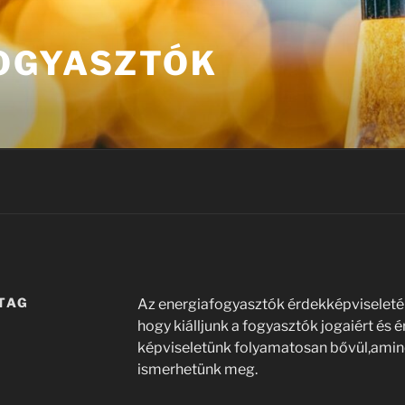
OGYASZTÓK
TAG
Az energiafogyasztók érdekképviseletén
hogy kiálljunk a fogyasztók jogaiért és 
képviseletünk folyamatosan bővül,amin
ismerhetünk meg.