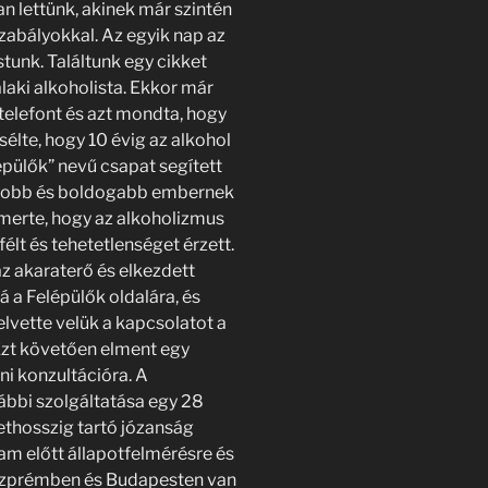
n lettünk, akinek már szintén
zabályokkal. Az egyik nap az
tunk. Találtunk egy cikket
alaki alkoholista. Ekkor már
 telefont és azt mondta, hogy
élte, hogy 10 évig az alkohol
épülők” nevű csapat segített
l jobb és boldogabb embernek
smerte, hogy az alkoholizmus
lt és tehetetlenséget érzett.
z akaraterő és elkezdett
á a Felépülők oldalára, és
elvette velük a kapcsolatot a
Ezt követően elment egy
ni konzultációra. A
vábbi szolgáltatása egy 28
ethosszig tartó józanság
am előtt állapotfelmérésre és
Veszprémben és Budapesten van