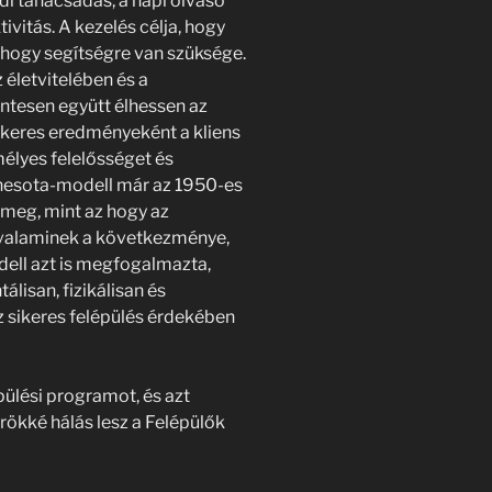
di tanácsadás, a napi olvasó
tivitás. A kezelés célja, hogy
, hogy segítségre van szüksége.
z életvitelében és a
tesen együtt élhessen az
ikeres eredményeként a kliens
mélyes felelősséget és
innesota-modell már az 1950-es
meg, mint az hogy az
 valaminek a következménye,
dell azt is megfogalmazta,
lisan, fizikálisan és
Az sikeres felépülés érdekében
pülési programot, és azt
rökké hálás lesz a Felépülők