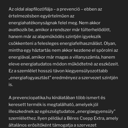
Az oldal alapfilozófiája – a prevenció – ebben az
értelmezésben egyértelműen az
energiahatékonyságnak felel meg. Nem akkor
avatkozik be, amikor a rendszer már túlterhelődött,
hanem már az alapműködés szintjén igyekszik
csökkenteni a felesleges energiafelhasználást. Olyan,
mintha egy háztartás nem akkor kezdene el spórolni az
energiával, amikor már magas a villanyszámla, hanem
eleve energiatudatos módon működtetné az eszközeit.
Ez a szemlélet hosszú távon kiegyensúlyozottabb
„energiafogyasztást” eredményez a szervezet szintjén
is.
A prevenciopatika.hu kínálatában több ismert és
keresett termék is megtalálható, amelyek jól
illeszkednek az egészségtudatos „energiaegyensúly”
szemlélethez. Ilyen például a Béres Csepp Extra, amely
általános erősítőként támogatja a szervezet