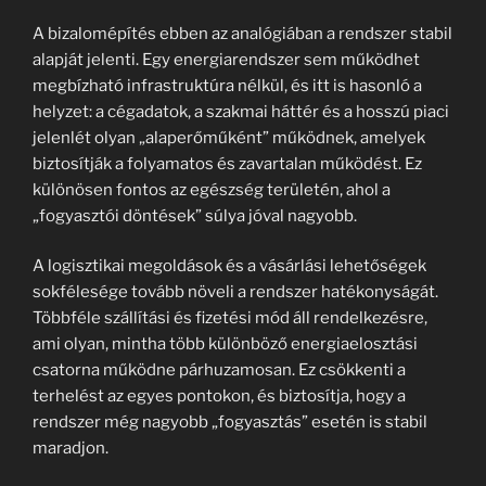
A bizalomépítés ebben az analógiában a rendszer stabil
alapját jelenti. Egy energiarendszer sem működhet
megbízható infrastruktúra nélkül, és itt is hasonló a
helyzet: a cégadatok, a szakmai háttér és a hosszú piaci
jelenlét olyan „alaperőműként” működnek, amelyek
biztosítják a folyamatos és zavartalan működést. Ez
különösen fontos az egészség területén, ahol a
„fogyasztói döntések” súlya jóval nagyobb.
A logisztikai megoldások és a vásárlási lehetőségek
sokfélesége tovább növeli a rendszer hatékonyságát.
Többféle szállítási és fizetési mód áll rendelkezésre,
ami olyan, mintha több különböző energiaelosztási
csatorna működne párhuzamosan. Ez csökkenti a
terhelést az egyes pontokon, és biztosítja, hogy a
rendszer még nagyobb „fogyasztás” esetén is stabil
maradjon.