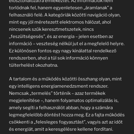
elosztóhálózatra emlékeztet. Az információk nem
torlódnak fel, hanem egyenletesen „áramlanak” a
felhasználó felé. A kategóriák közötti navigáció olyan,
mint egy jól méretezett elektromos hálózat, ahol
nincsenek szűk keresztmetszetek, nincs
„feszültségesés”, és az energia – jelen esetben az
információ – veszteség nélkül jut el a megfelelő helyre.
Ez különösen fontos egy nagy kínálattal rendelkező
rendszerben, ahol a túl sok információ könnyen
túlterhelést okozhatna.
A tartalom és a működés közötti összhang olyan, mint
egy intelligens energiamenedzsment rendszer.
Nemcsak „termelés” történik – azaz termékek
megjelenítése –, hanem folyamatos optimalizálás is,
amely segíti a felhasználót abban, hogy a számára
legmegfelelőbb döntést hozza meg. Ez a fajta működés
csökkenti a „felesleges fogyasztást”, vagyis azt az időt
és energiát, amit a keresgélésre kellene fordítani.