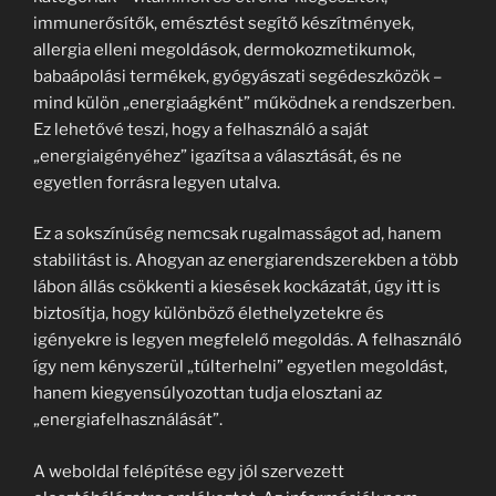
immunerősítők, emésztést segítő készítmények,
allergia elleni megoldások, dermokozmetikumok,
babaápolási termékek, gyógyászati segédeszközök –
mind külön „energiaágként” működnek a rendszerben.
Ez lehetővé teszi, hogy a felhasználó a saját
„energiaigényéhez” igazítsa a választását, és ne
egyetlen forrásra legyen utalva.
Ez a sokszínűség nemcsak rugalmasságot ad, hanem
stabilitást is. Ahogyan az energiarendszerekben a több
lábon állás csökkenti a kiesések kockázatát, úgy itt is
biztosítja, hogy különböző élethelyzetekre és
igényekre is legyen megfelelő megoldás. A felhasználó
így nem kényszerül „túlterhelni” egyetlen megoldást,
hanem kiegyensúlyozottan tudja elosztani az
„energiafelhasználását”.
A weboldal felépítése egy jól szervezett