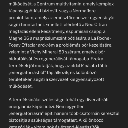
működését, a Centrum multivitamin, amely komplex
tápanyagpótlást biztosít, vagy a Normaflore
probiotikum, amely az emésztőrendszer egyensúlyát
segíti fenntartani. Emellett elérhető a Neo Citran
megfázás elleni készítmény, espumisan csepp, a
Magne B6 a magnéziumszint pótlására, a La Roche-
Posay Effaclar arckrém a problémás bőr kezelésére,
valamint a Vichy Mineral 89 szérum, amely a bőr
hidratálását és regenerálását támogatja. Ezek a
termékek jól mutatják, hogy az oldal kínálata több
„energiaforrásból” táplálkozik, és különböző
területeken segíti a szervezet kiegyensúlyozott
működését.
A termékkínálat szélessége tehát egy diverzifikált
energiamix képét idézi. Nem egyetlen
„energiaforrásra” épít, hanem több csatornán keresztül
biztosítja a szükséges támogatást. A különböző
kategóriák – vitaminok és étrend-kiegészítők,