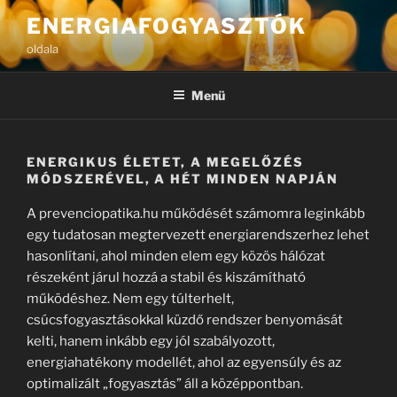
Tartalomhoz
ENERGIAFOGYASZTÓK
oldala
Menü
ENERGIKUS ÉLETET, A MEGELŐZÉS
MÓDSZERÉVEL, A HÉT MINDEN NAPJÁN
A prevenciopatika.hu működését számomra leginkább
egy tudatosan megtervezett energiarendszerhez lehet
hasonlítani, ahol minden elem egy közös hálózat
részeként járul hozzá a stabil és kiszámítható
működéshez. Nem egy túlterhelt,
csúcsfogyasztásokkal küzdő rendszer benyomását
kelti, hanem inkább egy jól szabályozott,
energiahatékony modellét, ahol az egyensúly és az
optimalizált „fogyasztás” áll a középpontban.