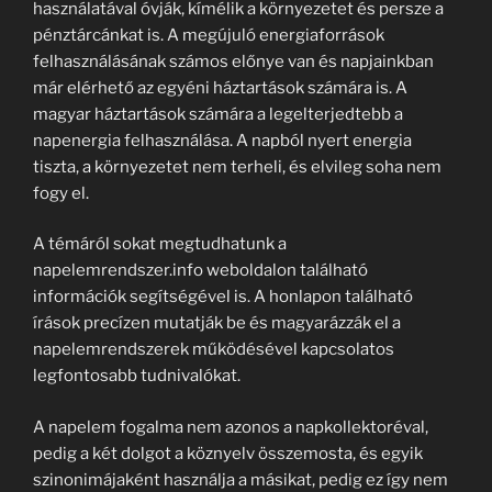
használatával óvják, kímélik a környezetet és persze a
pénztárcánkat is. A megújuló energiaforrások
felhasználásának számos előnye van és napjainkban
már elérhető az egyéni háztartások számára is. A
magyar háztartások számára a legelterjedtebb a
napenergia felhasználása. A napból nyert energia
tiszta, a környezetet nem terheli, és elvileg soha nem
fogy el.
A témáról sokat megtudhatunk a
napelemrendszer.info weboldalon található
információk segítségével is. A honlapon található
írások precízen mutatják be és magyarázzák el a
napelemrendszerek működésével kapcsolatos
legfontosabb tudnivalókat.
A napelem fogalma nem azonos a napkollektoréval,
pedig a két dolgot a köznyelv összemosta, és egyik
szinonimájaként használja a másikat, pedig ez így nem