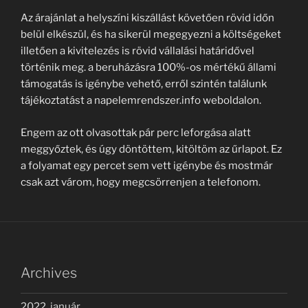
Az árajánlat a helyszíni kiszállást követően rövid időn
belül elkészül, és ha sikerül megegyezni a költségeket
illetően a kivitelezés is rövid vállalási határidővel
történik meg. a beruházásra 100%-os mértékű állami
támogatás is igénybe vehető, erről szintén találunk
tájékoztatást a napelemrendszer.info weboldalon.
Engem az ott olvasottak pár perc leforgása alatt
meggyőztek, és úgy döntöttem, kitöltöm az űrlapot. Ez
a folyamat egy percet sem vett igénybe és mostmár
csak azt várom, hogy megcsörrenjen a telefonom.
Archives
2022. január