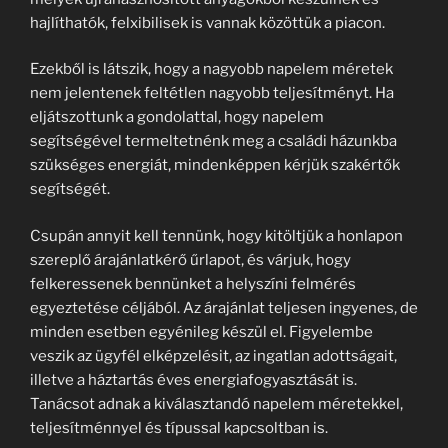
hajlíthatók, felxibilisek is vannak közöttük a piacon.
Ezekből is látszik, hogy a nagyobb napelem méretek
nem jelentenek feltétlen nagyobb teljesítményt. Ha
eljátszottunk a gondolattal, hogy napelem
segítségével termeltetnénk meg a családi házunkba
szükséges energiát, mindenképpen kérjük szakértők
segítségét.
Csupán annyit kell tennünk, hogy kitöltjük a honlapon
szereplő árajánlatkérő űrlapot, és várjuk, hogy
felkeressenek bennünket a helyszíni felmérés
egyeztetése céljából. Az árajánlat teljesen ingyenes, de
minden esetben egyénileg készül el. Figyelembe
veszik az ügyfél elképzelésit, az ingatlan adottságait,
illetve a háztartás éves energiafogyasztását is.
Tanácsot adnak a kiválasztandó napelem méretekkel,
teljesítménnyel és típussal kapcsoltban is.