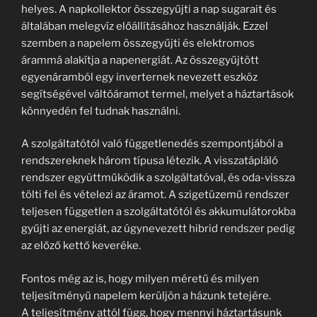
helyes. A napkollektor összegyűjti a nap sugarait és
általában melegvíz előállításához használják. Ezzel
szemben a napelem összegyűjti és elektromos
árammá alakítja a napenergiát. Az összegyűjtött
egyenáramból egy inverternek nevezett eszköz
segítségével váltóáramot termel, melyet a háztartások
könnyedén fel tudnak használni.
A szolgáltatótól való függetlenedés szempontjából a
rendszereknek három típusa létezik. A visszatápláló
rendszer együttműködik a szolgáltatóval, és oda-vissza
tölti fel és vételezi az áramot. A szigetüzemű rendszer
teljesen független a szolgáltatótól és akkumulátorokba
gyűjti az energiát, az úgynevezett hibrid rendszer pedig
az előző kettő keveréke.
Fontos még az is, hogy milyen méretű és milyen
teljesítményű napelem kerüljön a házunk tetejére.
A teljesítmény attól függ, hogy mennyi háztartásunk