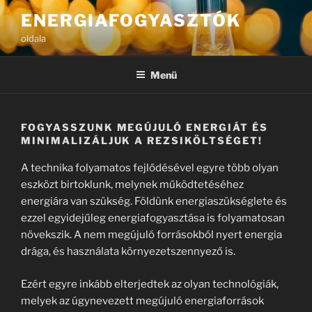
Tartalomhoz
ENERGIAFOGYASZTÓK
oldala
Menü
FOGYASSZUNK MEGÚJULÓ ENERGIÁT ÉS
MINIMALIZÁLJUK A REZSIKÖLTSÉGET!
A technika folyamatos fejlődésével egyre több olyan
eszközt birtoklunk, melynek működtetéséhez
energiára van szükség. Földünk energiaszükséglete és
ezzel egyidejűleg energiafogyasztása is folyamatosan
növekszik. A nem megújuló forrásokból nyert energia
drága, és használata környezetszennyező is.
Ezért egyre inkább elterjedtek az olyan technológiák,
melyek az úgynevezett megújuló energiaforrások