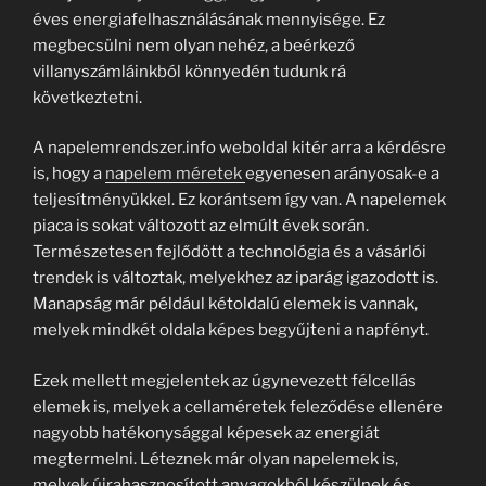
éves energiafelhasználásának mennyisége. Ez
megbecsülni nem olyan nehéz, a beérkező
villanyszámláinkból könnyedén tudunk rá
következtetni.
A napelemrendszer.info weboldal kitér arra a kérdésre
is, hogy a
napelem méretek
egyenesen arányosak-e a
teljesítményükkel. Ez korántsem így van. A napelemek
piaca is sokat változott az elmúlt évek során.
Természetesen fejlődött a technológia és a vásárlói
trendek is változtak, melyekhez az iparág igazodott is.
Manapság már például kétoldalú elemek is vannak,
melyek mindkét oldala képes begyűjteni a napfényt.
Ezek mellett megjelentek az úgynevezett félcellás
elemek is, melyek a cellaméretek feleződése ellenére
nagyobb hatékonysággal képesek az energiát
megtermelni. Léteznek már olyan napelemek is,
melyek újrahasznosított anyagokból készülnek és