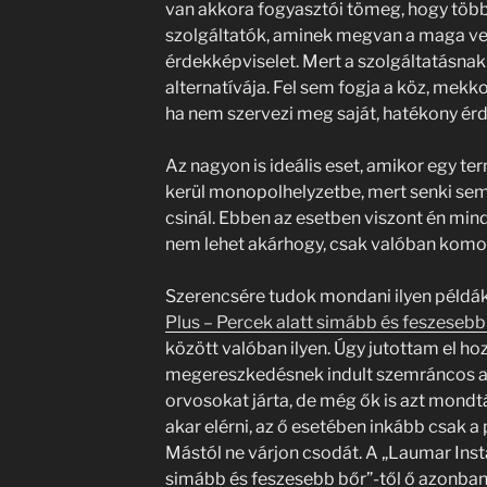
van akkora fogyasztói tömeg, hogy többen
szolgáltatók, aminek megvan a maga vesz
érdekképviselet. Mert a szolgáltatásna
alternatívája. Fel sem fogja a köz, mekk
ha nem szervezi meg saját, hatékony érd
Az nagyon is ideális eset, amikor egy te
kerül monopolhelyzetbe, mert senki sem
csinál. Ebben az esetben viszont én mindi
nem lehet akárhogy, csak valóban komol
Szerencsére tudok mondani ilyen példák
Plus – Percek alatt simább és feszesebb
között valóban ilyen. Úgy jutottam el h
megereszkedésnek indult szemráncos a
orvosokat járta, de még ők is azt mondt
akar elérni, az ő esetében inkább csak a 
Mástól ne várjon csodát. A „Laumar Ins
simább és feszesebb bőr”-től ő azonba