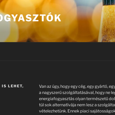
OGYASZTÓK
IS LEHET,
Van az úgy, hogy egy cég, egy gyártó, eg
a nagyszerű szolgáltatásával, hogy ne l
energiafogyasztás olyan természetű dolo
túl sok alternatívája nem lesz a szolgálta
vételezhetünk. Ennek piaci sajátosságok 