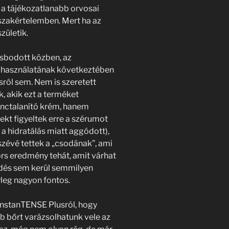
a tájékozatlanabb orvosai
 szakértelemben. Mert ha az
zületik.
sbodott közben, az
 használatának következtében
sról sem. Nem is szeretett
, akik ezt a terméket
ránctalanító krém, hanem
rekt figyeltek erre a szérumot
a hidratálás miatt aggódott),
észévé tettek a „csodának”, ami
rs eredmény tehát, amit várhat
dés sem kerül semmilyen
leg nagyon fontos.
InstanTENSE Plusról, hogy
b bőrt varázsolhatunk vele az