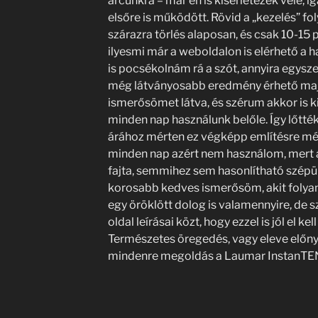
arcunkra – már én is kísérletezek vele, 
elsőre is működött. Rövid a „kezelés” fo
szárazra törlés alaposan, és csak 10-15 
ilyesmi már a weboldalon is elérhető a 
is pocsékolnám rá a szót, annyira egyszer
még látványosabb eredmény érhető majd 
ismerősömet látva, és szérum akkor is ki
minden nap használunk belőle. Így lőtté
árához mérten ez végképp említésre mél
minden nap azért nem használom, mert 
fajta, semmihez sem hasonlítható szépül
korosabb kedves ismerősöm, akit folya
egy öröklött dolog is valamennyire, de s
oldal leírásai közt, hogy ezzel is jól el k
Természetes öregedés, vagy eleve előny
mindenre megoldás a Laumar InstanTEN