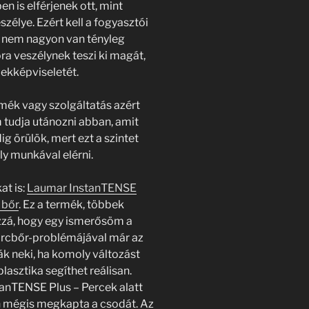
 is elférjenek ott, mint
élye. Ezért kell a fogyasztói
k nem nagyon van tényleg
ora veszélynek teszi ki magát,
ekképviseletét.
rmék vagy szolgáltatás azért
 tudja utánozni abban, amit
g örülök, mert ezt a szintet
y munkával elérni.
at is:
Laumar InstanTENSE
 bőr
. Ez a termék, többek
ozzá, hogy egy ismerősöm a
rcbőr-problémájával már az
ák neki, ha komoly változást
plasztika segíthet reálisan.
tanTENSE Plus – Percek alatt
n mégis megkapta a csodát. Az