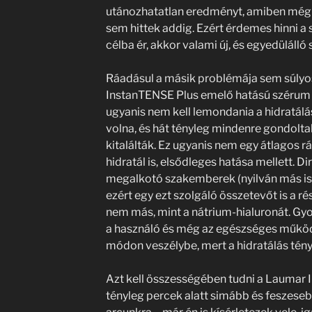
utánozhatatlan eredményt, amiben még 
sem hittek addig. Ezért érdemes hinni a
célba ér, akkor valami új, és egyedülálló s
Ráadásul a másik problémája sem súlyo
InstanTENSE Plus emelő hatású szérum
ugyanis nem kell lemondania a hidratálá
volna, és hát tényleg mindenre gondoltak
kitalálták. Ez ugyanis nem egy átlagos 
hidratál is, elsődleges hatása mellett. Di
megalkotó szakemberek (nyilván más is 
ezért egy ezt szolgáló összetevőt is a r
nem más, mint a nátrium-hialuronát. Gyo
a használó és még az egészséges műkö
módon veszélybe, mert a hidratálás tény
Azt kell összességében tudni a Laumar 
tényleg percek alatt simább és feszeseb