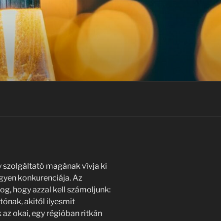
y szolgáltató magának vívja ki
egyen konkurenciája. Az
g, hogy azzal kell számoljunk:
tónak, akitől ilyesmit
az okai, egy régióban ritkán