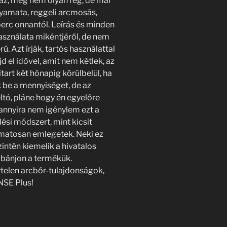
igaz, még nem olyan rég, de már
lyamata, reggeli arcmosás,
perc onnantól. Leírás és minden
használata mikéntjéről, de nem
ű. Azt írják, tartós használattal
el idővel, amit nem kétlek, az
tart két hónapig körülbelül, ha
k be a mennyiséget, de az
tó, pláne hogy én egyelőre
annyira nem igénylem ezt a
ési módszert, mint kicsit
matosan emlegetek. Neki ez
zintén kiemelik a hivatalos
ell bánjon a termékük.
telen arcbőr-tulajdonságok,
SE Plus!