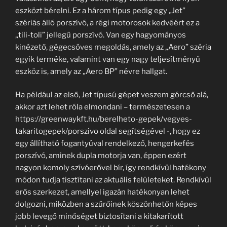
eszközt bérelni. Ez a három típus pedig egy „Jet”
szériás álló porszívó, a régi motorosok kedvéért ez a
„tili-toli” jellegű porszívó. Van egy hagyományos
kinézető, gégecsöves megoldás, amely az „Aero” széria
egyik terméke, valamint van egy nagy teljesítményű
eszköz is, amely az „Aero BP” névre hallgat.
Ha például az első, Jet típusú gépet veszem górcső alá,
akkor azt lehet róla elmondani – természetesen a
https://greenwaykft.hu/berelheto-gepek/vegyes-
takaritogepek/porszivo oldal segítségével -, hogy ez
egy állítható fogantyúval rendelkező, hengerkefés
porszívó, aminek dupla motorja van, éppen ezért
nagyon komoly szívóerővel bír, így rendkívül hatékony
módon tudja tisztítani az aktuális felületeket. Rendkívül
erős szerkezet, amellyel igazán hatékonyan lehet
dolgozni, miközben a szűrőinek köszönhetőn képes
jobb levegő minőséget biztosítani a kitakarított