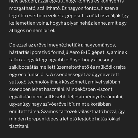
helyiségben, azzal együtt, hogy könnyű és könnyen is
mozgatható, szállítható. Ez nagyon fontos, hiszen a
legtöbb esetben ezeket a gépeket is nők használják, így
kellemetlen volna, hogyha olyan nehéz lenne, amit egy
átlagos nő nem bír el.
De ezzel az erővel megnézhetjük a hagyományos,
háztartási porszívó formájú Aero 8/15 gépet is, aminek
talán az egyik legnagyobb előnye, hogy alacsony
zajkibocsátás mellett üzemeltethető és működik rajta
egy eco funkció is. A csendességét az úgynevezett
suttogó technológiának köszönheti, amivel valóban
csendben lehet használni. Mindeközben viszont
egyáltalán nem kell kisebb teljesítménnyel számolni,
ugyanúgy nagy szívóerővel bír, mint a korábban
említett társa. Számos tartozék választható hozzá, így
minden terepen képes a lehető legjobb hatásfokkal
tisztítani.