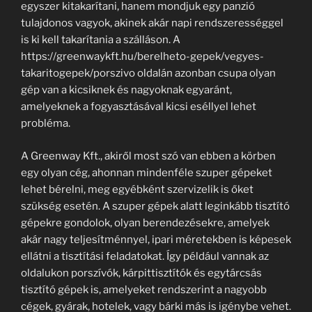
egyszer kitakarítani, hanem mondjuk egy panzió
tulajdonos vagyok, akinek akár napi rendszerességgel
is ki kell takarítania a szálláson. A
https://greenwaykft.hu/berelheto-gepek/vegyes-
takaritogepek/porszivo oldalán azonban csupa olyan
gép van a kicsiknek és nagyoknak egyaránt,
amelyeknek a fogyasztásával kicsi eséllyel lehet
probléma.
A Greenway Kft., akiről most szó van ebben a körben
egy olyan cég, ahonnan mindenféle szuper gépeket
lehet bérelni, meg egyébként szervizelik is őket
szükség esetén. A szuper gépek alatt leginkább tisztító
gépekre gondolok, olyan berendezésekre, amelyek
akár nagy teljesítménnyel, ipari méretekben is képesek
ellátni a tisztítási feladatokat. Így például vannak az
oldalukon porszívók, kárpittisztítók és egytárcsás
tisztító gépek is, amelyeket rendszerint a nagyobb
cégek, gyárak, hotelek, vagy bárki más is igénybe vehet.