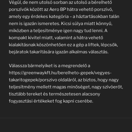
Végül, de nem utolsó sorban az utolsó a bérelhető
porszívók között az Aero BP hátra vehető porszívó,
amely egy érdekes kategória – a háztartásokban talán
nem is igazán ismeretes. Kicsi súlya miatt könnyű,
miközben a teljesítménye igen nagy tud lenni. A
kompakt kivitel miatt, valamint a hátra vehető
kialakításnak köszönhetően ez a gép a liftek, lépcsők,
bejáratok takarítására igazán alkalmas választás.
Válassza bármelyiket is a megrendelő a
https://greenwaykft.hu/berelheto-gepek/vegyes-
takaritogepek/porszivo oldaláról, az biztos, hogy nagy
teljesítmény mellett magas minőséget, nagy szívóerőt,
tisztább tereket és természetesen alacsony
fogyasztási értékeket fog kapni cserébe.