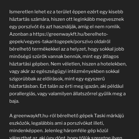
Ismeretlen lehet ez a terület éppen ezért egy kisebb
háztartás számára, hiszen ott leginkább megvesznek
egy porszívót és azt használják, amíg el nem romlik.
Azonban a https://greenwaykft.hu/berelheto-
gepek/vegyes-takaritogepek/porszivo oldalról
bérelhető termékekkel az a helyzet, hogy sokkal jobb
minőségű szűrők vannak bennük, mint egy átlagos
háztartási gépben. Nem véletlen, hiszen a hotelekben,
vagy akár az egészségügyi intézményekben sokkal
szigorúbbak az előírások, mint egy egyszerű
háztartásban. Ezt talán az érti meg igazán, aki például
porallergiás, vagy valamilyen állatszőrrel gyűlik meg a
baja.
A greenwaykft.hu-ról bérelhető gépek Taski márkájú
eszközök, legalábbis ami a porszívókat illeti,
mindenképpen. Jelenleg háromféle gép közül
választhat az, aki úgy dönt, hogy tőlük szeretne ilyen