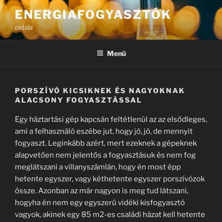
Tartalomhoz
ENERGIAFOGYASZTÓK
oldala
Menü
PORSZÍVÓ KICSIKNEK ÉS NAGYOKNAK
ALACSONY FOGYASZTÁSSAL
Egy háztartási gép kapcsán feltétlenül az az elsődleges,
ami a felhasználó eszébe jut, hogy jó, jó, de mennyit
fogyaszt. Leginkább azért, mert ezeknek a gépeknek
alapvetően nem jelentős a fogyasztásuk és nem fog
meglátszani a villanyszámlán, hogy én most épp
hetente egyszer, vagy kéthetente egyszer porszívózok
össze. Azonban az már nagyon is meg tud látszani,
hogyha én nem egy egyszerű vidéki kisfogyasztó
vagyok, akinek egy 85 m2-es családi házat kell hetente