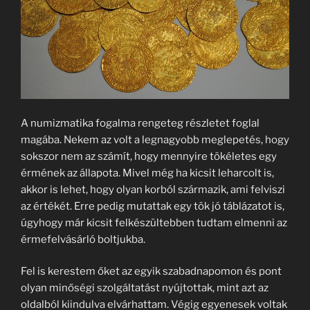
A numizmatika fogalma rengeteg részletet foglal
magába. Nekem az volt a legnagyobb meglepetés, hogy
sokszor nem az számít, hogy mennyire tökéletes egy
érmének az állapota. Mivel még ha kicsit leharcolt is,
akkor is lehet, hogy olyan korból származik, ami felviszi
az értékét. Erre pedig mutattak egy tök jó táblázatot is,
úgyhogy már kicsit felkészültebben tudtam elmenni az
érmefelvásárló boltjukba.
Fel is kerestem őket az egyik szabadnapomon és pont
olyan minőségi szolgáltatást nyújtottak, mint azt az
oldalból kiindulva elvárhattam. Végig egyenesek voltak