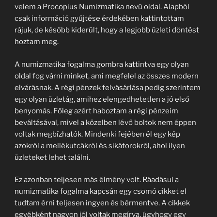
velem a Procopius Numizmatika nevű oldal. Alapból
csak információ gyűjtése érdekében kattintottam
rájuk, de később kiderült, hogy a legjobb üzleti döntést
hoztam meg.
A numizmatika fogalma gombra kattintva egy olyan
oldal fog várni minket, ami megfelel az összes modern
elvárásnak. A régi pénzek felvásárlása pedig szerintem
egy olyan üzletág, amihez elengedhetetlen a jó első
benyomás. Főleg azért haboztam a régi pénzeim
beváltásával, mivel a közelben lévő boltok nem éppen
voltak megbízhatók. Mindenki fejében él egy kép
azokról a mellékutcákról és sikátorokról, ahol ilyen
üzleteket lehet találni.
Ez azonban teljesen más élmény volt. Ráadásul a
numizmatika fogalma kapcsán egy csomó cikket el
tudtam érni teljesen ingyen és bérmentve. A cikkek
egyébként nagyon jól voltak megírva, úgyhogy egy