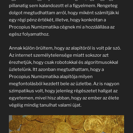
pillanatig sem kalandozott el a figyelmem. Rengeteg
dolgot megtudhattam arról, hogy miként számítják ki
egy régi pénz értékét, illetve, hogy konkrétan a
Procopius Numizmatika cégnek mi a hozzáállása az
egész folyamathoz.
Annak külön örültem, hogy az alapítóról is volt pár szó.
Az internet személytelensége miatt sokszor azt
érezhetjük, hogy csak robotokkal és algoritmusokkal
üzletelünk. Itt azonban megtudhattam, hogy a
Procopius Numizmatika alapítója milyen
megfontolásból kezdett bele az üzletbe. Az is nagyon
szimpatikus volt, hogy jelenleg régészetet hallgat az
egyetemen, mivel hisz abban, hogy az ember az élete
végéig mindig tanulhat valami újat.