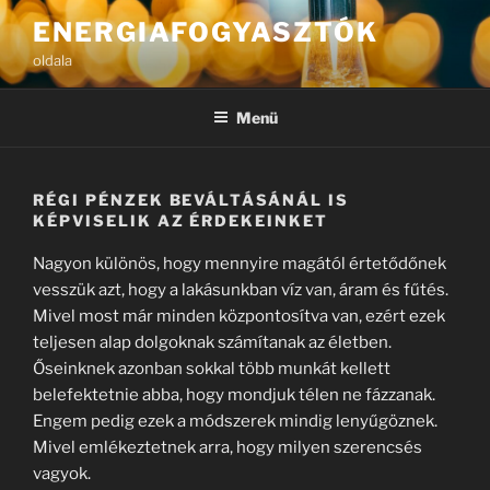
Tartalomhoz
ENERGIAFOGYASZTÓK
oldala
Menü
RÉGI PÉNZEK BEVÁLTÁSÁNÁL IS
KÉPVISELIK AZ ÉRDEKEINKET
Nagyon különös, hogy mennyire magától értetődőnek
vesszük azt, hogy a lakásunkban víz van, áram és fűtés.
Mivel most már minden központosítva van, ezért ezek
teljesen alap dolgoknak számítanak az életben.
Őseinknek azonban sokkal több munkát kellett
belefektetnie abba, hogy mondjuk télen ne fázzanak.
Engem pedig ezek a módszerek mindig lenyűgöznek.
Mivel emlékeztetnek arra, hogy milyen szerencsés
vagyok.