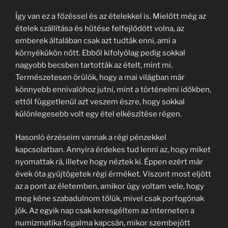
Így van ez a főzéssel és az ételekkel is. Mielőtt még az
ételek szállítása és hűtése felfejlődött volna, az
emberek általában csak azt tudták enni, ami a
környékükön nőtt. Ebből kifolyólag pedig sokkal
nagyobb becsben tartották az ételt, mint mi.
Természetesen örülök, hogy a mai világban már
könnyebb ennivalóhoz jutni, mint a történelmi időkben,
ettől függetlenül azt veszem észre, hogy sokkal
különlegesebb volt egy étel elkészítése régen.
Hasonló érzéseim vannak a régi pénzekkel
kapcsolatban. Annyira érdekes tud lenni az, hogy miket
nyomattak rá, illetve hogy néztek ki. Éppen ezért már
évek óta gyűjtögetek régi érméket. Viszont most eljött
az a pont az életemben, amikor úgy voltam vele, hogy
meg kéne szabadulnom tőlük, mivel csak porfogónak
jók. Az egyik nap csak keresgéltem az interneten a
numizmatika fogalma kapcsán, mikor szembejött