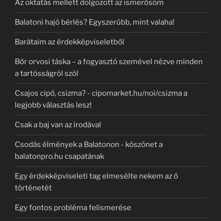
Az oktatás mellett dolgozott az ismerősöm
Balatoni hajó bérlés? Egyszerűbb, mint valaha!
Barátaim az érdekképviseletből
Bőr orvosi táska – a fogyasztó szemével nézve minden
a tartósságról szól
Csajos cipő, csizma? - cipomarket.hu/noi/csizma a
legjobb választás lesz!
Csak a baj van az irodával
Csodás élmények a Balatonon - köszönet a
balatonpro.hu csapatának
Egy érdekképviseleti tag elmesélte nekem az ő
történetét
Egy fontos probléma felismerése