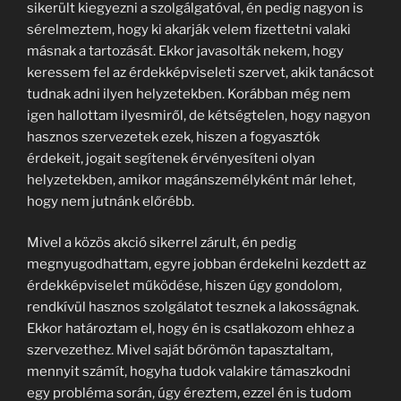
sikerült kiegyezni a szolgálgatóval, én pedig nagyon is
sérelmeztem, hogy ki akarják velem fizettetni valaki
másnak a tartozását. Ekkor javasolták nekem, hogy
keressem fel az érdekképviseleti szervet, akik tanácsot
tudnak adni ilyen helyzetekben. Korábban még nem
igen hallottam ilyesmiről, de kétségtelen, hogy nagyon
hasznos szervezetek ezek, hiszen a fogyasztók
érdekeit, jogait segítenek érvényesíteni olyan
helyzetekben, amikor magánszemélyként már lehet,
hogy nem jutnánk előrébb.
Mivel a közös akció sikerrel zárult, én pedig
megnyugodhattam, egyre jobban érdekelni kezdett az
érdekképviselet működése, hiszen úgy gondolom,
rendkívül hasznos szolgálatot tesznek a lakosságnak.
Ekkor határoztam el, hogy én is csatlakozom ehhez a
szervezethez. Mivel saját bőrömön tapasztaltam,
mennyit számít, hogyha tudok valakire támaszkodni
egy probléma során, úgy éreztem, ezzel én is tudom