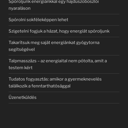
Spóroljunk energiánkkal egy hajdúszoboszlói
nyaraláson
Spórolni sokféleképpen lehet
Szigetelni fogjuk a házat, hogy energiát spóroljunk
Takarítsuk meg saját energiánkat gyógytorna
segítségével
Talpmasszázs – az energiaital nem pótolta, amit a
testem kért
Tudatos fogyasztás: amikor a gyermeknevelés
találkozik a fenntarthatósággal
Üzenetküldés