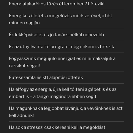
Energiatakarékos főzés étteremben? Létezik!
Energikus életet, a megelőzés módszerével, a hét
minden napján
Érdekképviselet és jó tanács nélkül nehezebb
Ez az útnyilvántartó program még nekem is tetszik
Fogyasszunk megújuló energiát és minimalizáljuk a
rezsiköltséget!
Fűtésszámla és kft alapítási ötletek
Ha elfogy az energia, újra kell tölteni a gépet is és az
embert is – a tangó magánóra ebben segít
Ha magunknak a legjobbat kívánjuk, a vevőinknek is azt
kell adnunk!
Ha sok a stressz, csak keresni kell a megoldást