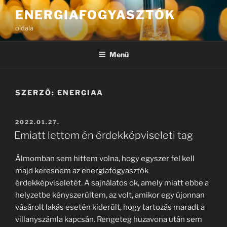
Tartalomhoz
ENERGIAFOGYASZTÓK
oldala
Menü
SZERZŐ:
ENERGIAA
BEKÜLDVE:
2022.01.27.
Emiatt lettem én érdekképviseleti tag
Álmomban sem hittem volna, hogy egyszer fel kell
majd keresnem az energiafogyasztók
érdekképviseletét. A sajnálatos ok, amely miatt ebbe a
helyzetbe kényszerültem, az volt, amikor egy újonnan
vásárolt lakás esetén kiderült, hogy tartozás maradt a
villanyszámla kapcsán. Rengeteg huzavona után sem