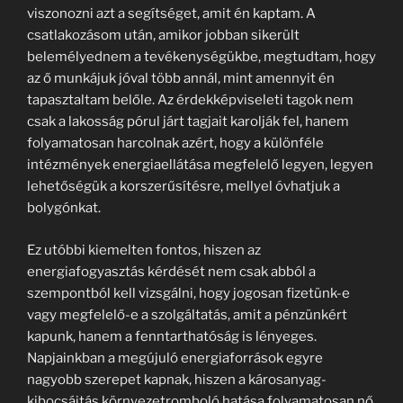
viszonozni azt a segítséget, amit én kaptam. A
csatlakozásom után, amikor jobban sikerült
belemélyednem a tevékenységükbe, megtudtam, hogy
az ő munkájuk jóval több annál, mint amennyit én
tapasztaltam belőle. Az érdekképviseleti tagok nem
csak a lakosság pórul járt tagjait karolják fel, hanem
folyamatosan harcolnak azért, hogy a különféle
intézmények energiaellátása megfelelő legyen, legyen
lehetőségük a korszerűsítésre, mellyel óvhatjuk a
bolygónkat.
Ez utóbbi kiemelten fontos, hiszen az
energiafogyasztás kérdését nem csak abból a
szempontból kell vizsgálni, hogy jogosan fizetünk-e
vagy megfelelő-e a szolgáltatás, amit a pénzünkért
kapunk, hanem a fenntarthatóság is lényeges.
Napjainkban a megújuló energiaforrások egyre
nagyobb szerepet kapnak, hiszen a károsanyag-
kibocsájtás környezetromboló hatása folyamatosan nő,