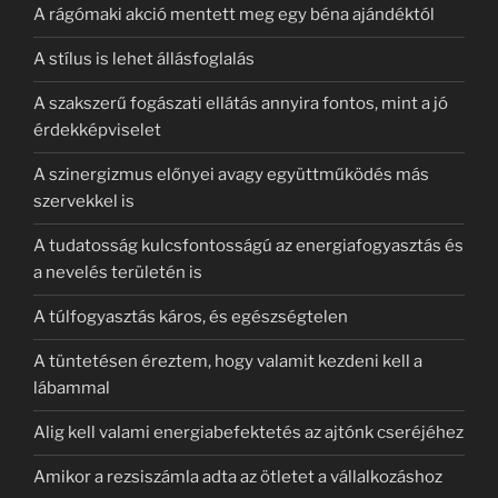
A rágómaki akció mentett meg egy béna ajándéktól
A stílus is lehet állásfoglalás
A szakszerű fogászati ellátás annyira fontos, mint a jó
érdekképviselet
A szinergizmus előnyei avagy együttműködés más
szervekkel is
A tudatosság kulcsfontosságú az energiafogyasztás és
a nevelés területén is
A túlfogyasztás káros, és egészségtelen
A tüntetésen éreztem, hogy valamit kezdeni kell a
lábammal
Alig kell valami energiabefektetés az ajtónk cseréjéhez
Amikor a rezsiszámla adta az ötletet a vállalkozáshoz