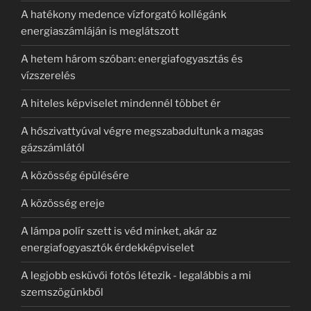
A hatékony medence vízforgató kollégánk
energiaszámláján is meglátszott
A hetem három szóban: energiafogyasztás és
vízszerelés
A hiteles képviselet mindennél többet ér
A hőszivattyúval végre megszabadultunk a magas
gázszámlától
A közösség épülésére
A közösség ereje
A lámpa polír szett is véd minket, akár az
energiafogyasztók érdekképviselet
A legjobb esküvői fotós létezik - legalábbis a mi
szemszögünkből