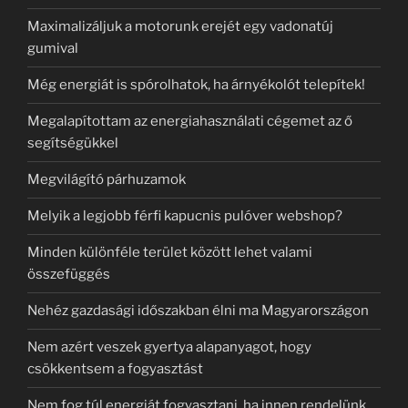
Maximalizáljuk a motorunk erejét egy vadonatúj
gumival
Még energiát is spórolhatok, ha árnyékolót telepítek!
Megalapítottam az energiahasználati cégemet az ő
segítségükkel
Megvilágító párhuzamok
Melyik a legjobb férfi kapucnis pulóver webshop?
Minden különféle terület között lehet valami
összefüggés
Nehéz gazdasági időszakban élni ma Magyarországon
Nem azért veszek gyertya alapanyagot, hogy
csökkentsem a fogyasztást
Nem fog túl energiát fogyasztani, ha innen rendelünk